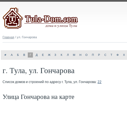
Главная
/ ул. Гончарова
#
А
Б
В
Г
Д
Е
Ж
З
К
Л
М
Н
О
П
Р
С
Т
Ф
Х
г. Тула, ул. Гончарова
Список домов и строений по адресу г. Тула, ул. Гончарова:
22
Улица Гончарова на карте