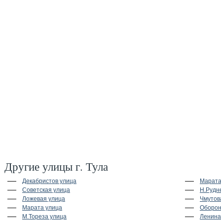
Другие улицы г. Тула
Декабристов улица
Марата
Советская улица
Н.Рудн
Ложевая улица
Чмутов
Марата улица
Оборон
М.Тореза улица
Ленина