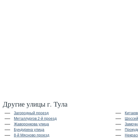
Другие улицы г. Тула
Загородный проезд
Китаев
Металлургов 2-й проезд
Шоссей
Жаворонкова улица
Замочн
Бундурина улица
Прокуд
8-й Мясново проезд
Некрас