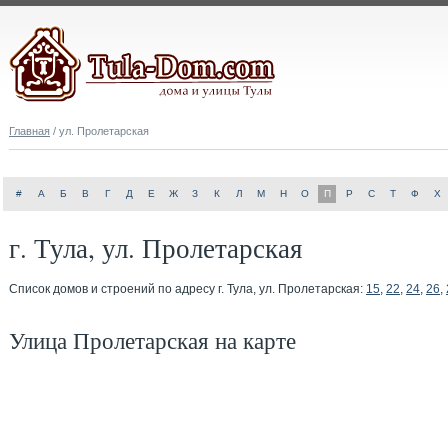
Главная
/ ул. Пролетарская
#
А
Б
В
Г
Д
Е
Ж
З
К
Л
М
Н
О
П
Р
С
Т
Ф
Х
г. Тула, ул. Пролетарская
Список домов и строений по адресу г. Тула, ул. Пролетарская:
15
,
22
,
24
,
26
,
Улица Пролетарская на карте