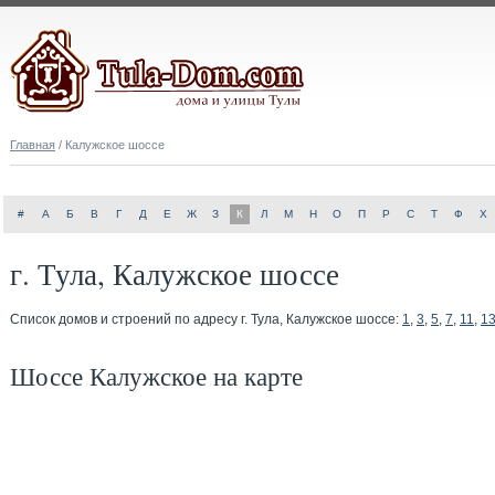
Главная
/ Калужское шоссе
#
А
Б
В
Г
Д
Е
Ж
З
К
Л
М
Н
О
П
Р
С
Т
Ф
Х
г. Тула, Калужское шоссе
Список домов и строений по адресу г. Тула, Калужское шоссе:
1
,
3
,
5
,
7
,
11
,
1
Шоссе Калужское на карте