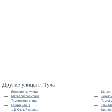
Другие улицы г. Тула
Бондаренко улица
Металл
Металлистов улица
Лермон
Тимирязева улица
Томпа 
Глинки улица
18-й М
1-й Южный проезд
Кропот